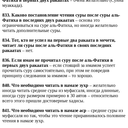
Фатиха в первых двух ракаатах
– очень желательно (Сунна
муаккада).
833. Каково постановление чтения суры после суры аль-
Фатиха в последних двух ракаатах
– основа это
ограничиваться на суре аль-Фатиха, но иногда желательно
читать дополнительные суры.
834. Тот, кто не успел на первые два ракаата в мечети,
читает ли суры после аль-Фатихи в своих последних
ракаатах
– нет.
836. Если имам не прочитал суру после аль-Фатихи в
первых двух ракаатах
– если стоящий за имамом успеет
прочитать суру самостоятельно, при этом не повредив
принципу следования за имамом – то хорошо.
840. Что необходимо читать в намазе зухр
– желательно
иногда читать средние суры из муфассаля, иногда длинные,
иногда суру размером примерно в 30 аятов – относительно
всего этого пришли достоверные хадисы.
841. Что необходимо читать в намазе аср
– средние суры из
муфассаля но так, чтобы это чтение приравнивалось половине
чтения в намазе зухр.