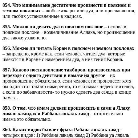
854. Что минимально достаточно произнести в поясном и
земном поклонах
– любые азкары или дуа, или прославления,
или тасбих установленные в хадисах.
855. Можно ли делать дуа в поясном поклоне
– основа в
поясном поклоне – возвеличивание Аллаха, но произношение
дуа также узаконено.
856. Можно ли читать Коран в поясном и земном поклонах
– запрещено, кроме как, если человек читает дуа, которые
имеются в Коране с намерением дуа, а не чтения Корана.
857. Каково постановление такбиров, произносимых при
переходе с одного действия в намазе на другое
– их
произношение обязательно, если человек не произнесет хотя
бы один этот такбир намеренно, то его намаз недействителен,
а если по забывчивости- то нужно сделать два сажда в конце
намаза.
858. О том, что имам должен произносить и сами а Ллаху
лиман хамидах и Раббана лякаль хамд
– относительно
имама это обязательно.
860. Каких видов бывает фраза Рабана лякаль хамд
–
четырех видов: 1) Раббана лякаль хамд 2) Раббана уа лякаль