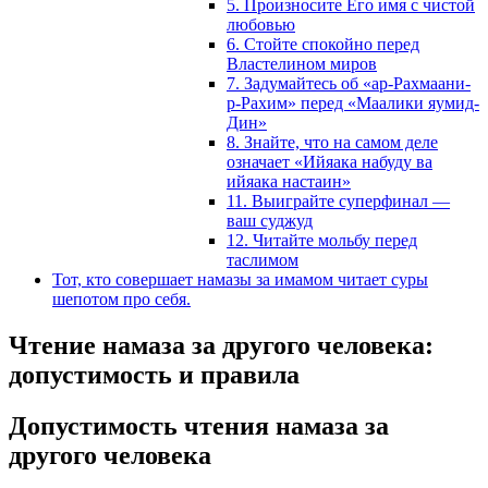
5. Произносите Его имя с чистой
любовью
6. Стойте спокойно перед
Властелином миров
7. Задумайтесь об «ар-Рахмаани-
р-Рахим» перед «Маалики яумид-
Дин»
8. Знайте, что на самом деле
означает «Ийяака набуду ва
ийяака настаин»
11. Выиграйте суперфинал —
ваш суджуд
12. Читайте мольбу перед
таслимом
Тот, кто совершает намазы за имамом читает суры
шепотом про себя.
Чтение намаза за другого человека:
допустимость и правила
Допустимость чтения намаза за
другого человека