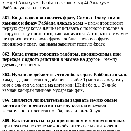
хамд 3) Аллахумма Раббана лякаль хамд 4) Аллахумма
Раббана уа лякаль хамд.
861. Когда надо произносить фразу Сами а Ллаху лиман
хамидах и фразу Раббана лякаль хамд
– имам произносит
первую фразу когда начинает вставать с поясного поклона а
вторую фразу после того, как выпямится. А тот, кто за имамом
не произносит первую фразу вообще, а вторую фразу
произносит сразу как имам закончит первую фразу.
862. Когда нужно говорить такбиры, произносимые при
переходе с одного действия в намазе на другое
– между
двумя действиями.
863. Нужно ли добавлять что-либо к фразе Раббана лякаль
хамд
– да, желательно добавить – либо: 1) мил а ссамауати уа
мил а аль ард уа мил а ма шита мин Шейн ба д… 2) либо
хамдан касиран тайибан мубаракан фих.
866. Является ли желательным задевать землю семью
костями без препятствий между костью и землей
–
желательно относительно лба, носа и кистей рук.
869. Как ставить пальцы при поясном и земном поклонах
–
при поясном поклоне можно обхватить пальцами колени, а