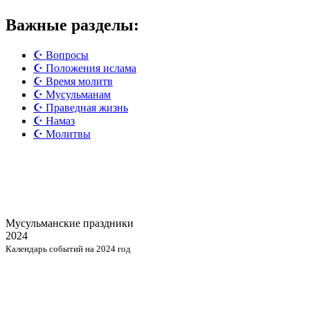
Важные разделы:
☪️ Вопросы
☪️ Положения ислама
☪️ Время молитв
☪️ Мусульманам
☪️ Праведная жизнь
☪️ Намаз
☪️ Молитвы
Мусульманские
праздники
2024
Календарь событий на 2024 год