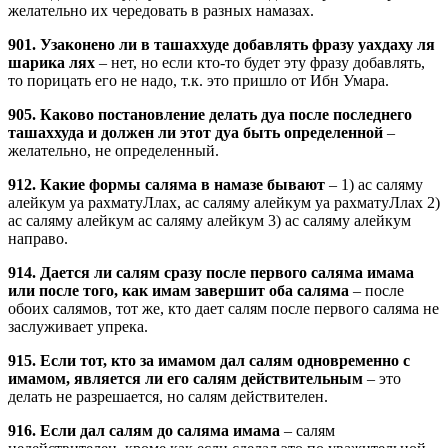
желательно их чередовать в разных намазах.
901. Узаконено ли в ташаххуде добавлять фразу уахдаху ля
шарика лях
– нет, но если кто-то будет эту фразу добавлять,
то порицать его не надо, т.к. это пришло от Ибн Умара.
905. Каково постановление делать дуа после последнего
ташаххуда и должен ли этот дуа быть определенной
–
желательно, не определенный.
912. Какие формы саляма в намазе бывают
– 1) ас саляму
алейкум уа рахматуЛлах, ас саляму алейкум уа рахматуЛлах 2)
ас саляму алейкум ас саляму алейкум 3) ас саляму алейкум
направо.
914. Дается ли салям сразу после первого саляма имама
или после того, как имам завершит оба саляма
– после
обоих салямов, тот же, кто дает салям после первого саляма не
заслуживает упрека.
915. Если тот, кто за имамом дал салям одновременно с
имамом, является ли его салям действительным
– это
делать не разрешается, но салям действителен.
916. Если дал салям до саляма имама
– салям