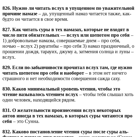
826. Нужно ли читать вслух в упущенном по уважительной
причине намазе
– да, упущенный намаз читается также, как-
будто он читается в свое время.
827. Как читать суры в тех намазах, которые не входят в
число пяти обязательных — вслух или шепотом про себя
–
1) добровольные намазы, совершаемые днем – про себя,
ночью – вслух 2) рауатибы – про себя 3) намаз праздничный, о
прошении дождя, тарауих, джуму а, затмения солнца и луны –
вслух.
829. Если по-забывчивости прочитал вслух там, где нужно
читать шепотом про себя и наоборот
– в этом нет ничего
страшного и нет необходимости совершения сажда саху.
830. Каков минимальный уровень чтения, чтобы это
чтение называлось чтением вслух
– чтобы тебя слышал хоть
один человек, находящийся рядом.
831. О желательности произнесения вслух некоторых
аятов иногда в тех намазах, в которых суры читаются про
себя
– это Сунна.
832. Каково постановление чтения суры после суры аль-