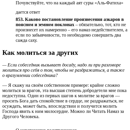
Почувствуйте, что на каждый аят суры «Аль-Фатиха»
дается ответ
853. Каково постановление произнесения азкаров в
поясном и земном поклонах
– обязательно, тот, кто не
произнесет их намеренно – его намаз недействителен, а
если по забывчивости, то необходимо совершить два
сажда саху.
Как молиться за других
— Если собеседник вызывает досаду, надо ли при разговоре
молиться про себя о том, чтобы не раздражаться, а также
о вразумлении собеседника?
— Я скажу на своём собственном примере: крайне сложно
молиться за врагов, эта высшая степень добродетели мне пока
недоступна. Один из первых шагов к молитве за врагов —
просить Бога дать спокойствие в сердце, не раздражаться, не
осуждать, может быть, впоследствии и получится молить
Господа явить к ним милосердие. Можно ли Читать Намаз за
Другого Человека.