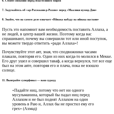
6. Стойте спокойно перед Властелином миров
7. Задумайтесь об «ар-Рахмаани-р-Рахим» перед «Маалики яумид-Дин»
8. Знайте, что на самом деле означает «Ийяака набуду ва ийяака настаин»
Пусть это напомнит вам необходимость поставить Аллаха, а
не людей, в центр вашей жизни. Поэтому когда вас
спрашивают, почему вы совершили тот или иной поступок,
вы можете твердо ответить «ради Аллаха»!
Почувствуйте этот аят, зная, что сподвижники часами
плакали, повторяя его. Один из них когда-то молился в Мекке.
Его друг ушел и совершил таваф, а когда вернулся, тот все еще
был на этом аяте, повторяя его и плача, пока не взошло
солнце.
11. Выиграйте суперфинал — ваш суджуд
«Падайте ниц, потому что нет ни одного
мусульманина, который бы падал ниц перед
Аллахом и не был поднят Аллахом на один
уровень в Раю и, Аллах бы не простил ему его
грех» (Ахмад)