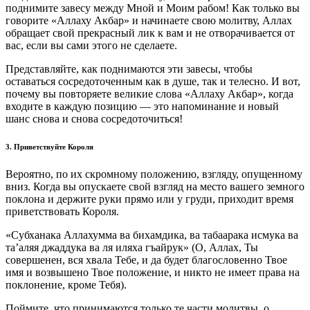
поднимите завесу между Мной и Моим рабом! Как только вы
говорите «Аллаху Акбар» и начинаете свою молитву, Аллах
обращает свой прекрасный лик к вам и не отворачивается от
вас, если вы сами этого не сделаете.
Представляйте, как поднимаются эти завесы, чтобы
оставаться сосредоточенным как в душе, так и телесно. И вот,
почему вы повторяете великие слова «Аллаху Акбар», когда
входите в каждую позицию — это напоминание и новый
шанс снова и снова сосредоточиться!
3. Приветствуйте Короля
Вероятно, по их скромному положению, взгляду, опущенному
вниз. Когда вы опускаете свой взгляд на место вашего земного
поклона и держите руки прямо или у груди, приходит время
приветствовать Короля.
«Субханака Аллахумма ва бихамдика, ва табаарака исмука ва
та’аляя джаддука ва ля иляха гъайрук» (О, Аллах, Ты
совершенен, вся хвала Тебе, и да будет благословенно Твое
имя и возвышено Твое положение, и никто не имеет права на
поклонение, кроме Тебя).
Поймите, что принимаются только те части молитвы, о