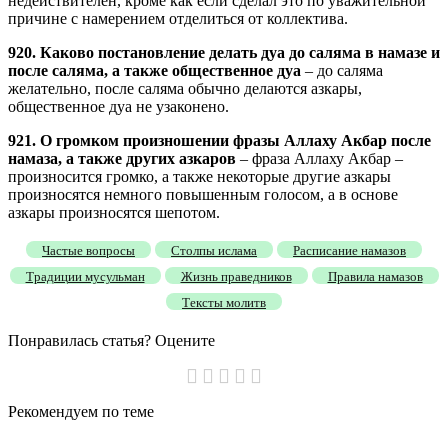
недействителен, кроме как если сделал это по уважительной
причине с намерением отделиться от коллектива.
920. Каково постановление делать дуа до саляма в намазе и
после саляма, а также общественное дуа
– до саляма
желательно, после саляма обычно делаются азкары,
общественное дуа не узаконено.
921. О громком произношении фразы Аллаху Акбар после
намаза, а также других азкаров
– фраза Аллаху Акбар –
произносится громко, а также некоторые другие азкары
произносятся немного повышенным голосом, а в основе
азкары произносятся шепотом.
Частые вопросы
Столпы ислама
Расписание намазов
Традиции мусульман
Жизнь праведников
Правила намазов
Тексты молитв
Понравилась статья? Оцените
Рекомендуем
по теме