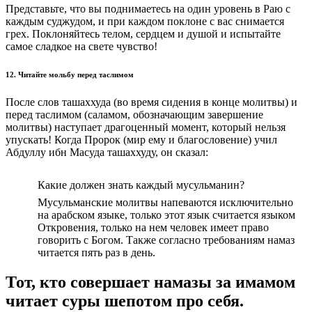
Представьте, что вы поднимаетесь на один уровень в Раю с
каждым суджудом, и при каждом поклоне с вас снимается
грех. Поклоняйтесь телом, сердцем и душой и испытайте
самое сладкое на свете чувство!
12. Читайте мольбу перед таслимом
После слов ташаххуда (во время сидения в конце молитвы) и
перед таслимом (саламом, обозначающим завершение
молитвы) наступает драгоценный момент, который нельзя
упускать! Когда Пророк (мир ему и благословение) учил
Абдуллу ибн Масуда ташаххуду, он сказал:
Какие должен знать каждый мусульманин?
Мусульманские молитвы напеваются исключительно
на арабском языке, только этот язык считается языком
Откровения, только на нем человек имеет право
говорить с Богом. Также согласно требованиям намаз
читается пять раз в день.
Тот, кто совершает намазы за имамом
читает суры шепотом про себя.