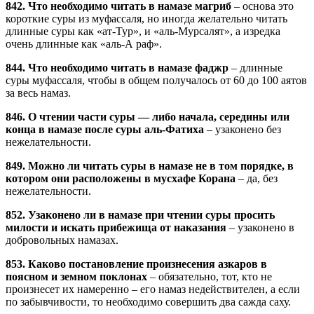
842. Что необходимо читать в намазе магриб
– основа это
короткие суры из муфассаля, но иногда желательно читать
длинные суры как «ат-Тур», и «аль-Мурсалят», а изредка
очень длинные как «аль-А раф».
844. Что необходимо читать в намазе фаджр
– длинные
суры муфассаля, чтобы в общем получалось от 60 до 100 аятов
за весь намаз.
846. О чтении части суры — либо начала, середины или
конца в намазе после суры аль-Фатиха
– узаконено без
нежелательности.
849. Можно ли читать суры в намазе не в том порядке, в
котором они расположены в мусхафе Корана
– да, без
нежелательности.
852. Узаконено ли в намазе при чтении суры просить
милости и искать прибежища от наказания
– узаконено в
добровольных намазах.
853. Каково постановление произнесения азкаров в
поясном и земном поклонах
– обязательно, тот, кто не
произнесет их намеренно – его намаз недействителен, а если
по забывчивости, то необходимо совершить два сажда саху.