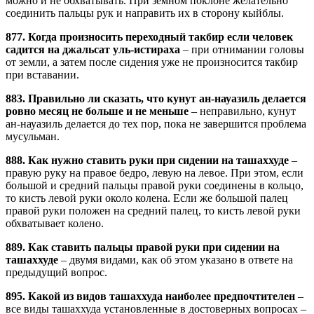
можно и не обхватывать. При земном поклоне желательно
соединить пальцы рук и направить их в сторону кыйблы.
877. Когда произносить переходный такбир если человек
садится на джальсат уль-истираха
– при отнимании головы
от земли, а затем после сидения уже не произносится такбир
при вставании.
883. Правильно ли сказать, что кунут ан-науазиль делается
ровно месяц не больше и не меньше
– неправильно, кунут
ан-науазиль делается до тех пор, пока не завершится проблема
мусульман.
888. Как нужно ставить руки при сидении на ташаххуде
–
правую руку на правое бедро, левую на левое. При этом, если
большой и средний пальцы правой руки соединены в кольцо,
то кисть левой руки около колена. Если же большой палец
правой руки положен на средний палец, то кисть левой руки
обхватывает колено.
889. Как ставить пальцы правой руки при сидении на
ташаххуде
– двумя видами, как об этом указано в ответе на
предыдущий вопрос.
895. Какой из видов ташаххуда наиболее предпочтителен
–
все виды ташаххуда установленные в достоверных вопросах –