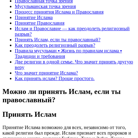
Православная точка зрения
Мусульманская точка зрения
Процесс принятия Ислама и Православия
Принятие Ислама
Принятие Православия
Ислам и Православие — как преодолеть религиозный
разрыв?
Принять Ислам, если ты православный?
Как преодолеть религиозный разрыв?
Правила мусульман ▪ Жизнь по правилам ислама ▪
Традиции и требования
Две религии в одной семье. Что значит принять другую
веру
Что значит принятие Ислама?
Как принять ислам? Проще простого.
Можно ли принять Ислам, если ты
православный?
Принять Ислам
Принятие Ислама возможно для всех, независимо от того,
какой религии был прежде. Ислам признает всех пророков и