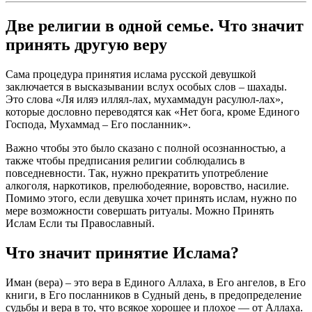
Две религии в одной семье. Что значит
принять другую веру
Сама процедура принятия ислама русской девушкой
заключается в высказывании вслух особых слов – шахады.
Это слова «Ля иляэ иллял-лах, мухаммадун расулюл-лах»,
которые дословно переводятся как «Нет бога, кроме Единого
Господа, Мухаммад – Его посланник».
Важно чтобы это было сказано с полной осознанностью, а
также чтобы предписания религии соблюдались в
повседневности. Так, нужно прекратить употребление
алкоголя, наркотиков, прелюбодеяние, воровство, насилие.
Помимо этого, если девушка хочет принять ислам, нужно по
мере возможности совершать ритуалы. Можно Принять
Ислам Если ты Православный.
Что значит принятие Ислама?
Иман (вера) – это вера в Единого Аллаха, в Его ангелов, в Его
книги, в Его посланников в Судный день, в предопределение
судьбы и вера в то, что всякое хорошее и плохое — от Аллаха.