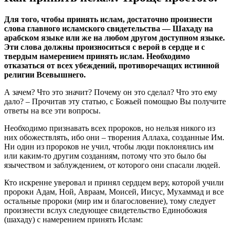
Для того, чтобы принять ислам, достаточно произнести
слова главного исламского свидетельства — Шахаду на
арабском языке или же на любом другом доступном языке.
Эти слова должны произноситься с верой в сердце и с
твердым намерением принять ислам. Необходимо
отказаться от всех убеждений, противоречащих истинной
религии Всевышнего.
А зачем? Что это значит? Почему он это сделал? Что это ему
дало? – Прочитав эту статью, с Божьей помощью Вы получите
ответы на все эти вопросы.
Необходимо признавать всех пророков, но нельзя никого из
них обожествлять, ибо они – творения Аллаха, созданные Им.
Ни один из пророков не учил, чтобы люди поклонялись им
или каким-то другим созданиям, потому что это было бы
язычеством и заблуждением, от которого они спасали людей.
Кто искренне уверовал и принял сердцем веру, которой учили
пророки Адам, Ной, Авраам, Моисей, Иисус, Мухаммад и все
остальные пророки (мир им и благословение), тому следует
произнести вслух следующее свидетельство Единобожия
(шахаду) с намерением принять Ислам: