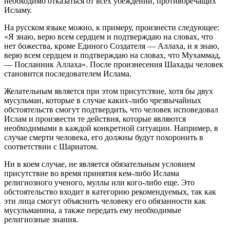
необходимо отказаться от всех убеждений, противоречащих
Исламу.
На русском языке можно, к примеру, произнести следующее:
«Я знаю, верю всем сердцем и подтверждаю на словах, что
нет божества, кроме Единого Создателя — Аллаха, и я знаю,
верю всем сердцем и подтверждаю на словах, что Мухаммад,
— Посланник Аллаха». После произнесения Шахады человек
становится последователем Ислама.
Желательным является при этом присутствие, хотя бы двух
мусульман, которые в случае каких-либо чрезвычайных
обстоятельств смогут подтвердить, что человек исповедовал
Ислам и произвести те действия, которые являются
необходимыми в каждой конкретной ситуации. Например, в
случае смерти человека, его должны будут похоронить в
соответствии с Шариатом.
Ни в коем случае, не является обязательным условием
присутствие во время принятия кем-либо Ислама
религиозного ученого, муллы или кого-либо еще. Это
обстоятельство входит в категорию рекомендуемых, так как
эти лица смогут объяснить человеку его обязанности как
мусульманина, а также передать ему необходимые
религиозные знания.