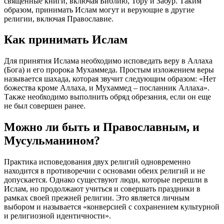
священные книги, включая Библию, Тору и Забур. Таким
образом, принимать Ислам могут и верующие в другие
религии, включая Православие.
Как принимать Ислам
Для принятия Ислама необходимо исповедать веру в Аллаха
(Бога) и его пророка Мухаммеда. Простым изложением веры
называется шахада, которая звучит следующим образом: «Нет
божества кроме Аллаха, и Мухаммед – посланник Аллаха».
Также необходимо выполнить обряд обрезания, если он еще
не был совершен ранее.
Можно ли быть и Православным, и
Мусульманином?
Практика исповедования двух религий одновременно
находится в противоречии с основами обеих религий и не
допускается. Однако существуют люди, которые перешли в
Ислам, но продолжают учиться и совершать праздники в
рамках своей прежней религии. Это является личным
выбором и называется «конверсией с сохранением культурной
и религиозной идентичности».