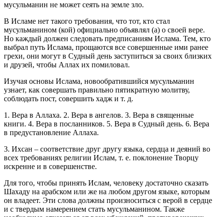
мусульманин не может сеять на земле зло.
В Исламе нет такого требования, что тот, кто стал
мусульманином (кой) официально объявлял (а) о своей вере.
Но каждый должен следовать предписаниям Ислама. Тем, кто
выбрал путь Ислама, прощаются все совершенные ими ранее
грехи, они могут в Судный день заступиться за своих близких
и друзей, чтобы Аллах их помиловал.
Изучая основы Ислама, новообратившийся мусульманин
узнает, как совершать правильно пятикратную молитву,
соблюдать пост, совершить хадж и т. д.
1. Вера в Аллаха. 2. Вера в ангелов. 3. Вера в священные
книги. 4. Вера в посланников. 5. Вера в Судный день. 6. Вера
в предустановление Аллаха.
3. Ихсан – соответствие друг другу языка, сердца и деяний во
всех требованиях религии Ислам, т. е. поклонение Творцу
искренне и в совершенстве.
Для того, чтобы принять Ислам, человеку достаточно сказать
Шахаду на арабском или же на любом другом языке, которым
он владеет. Эти слова должны произноситься с верой в сердце
и с твердым намерением стать мусульманином. Также