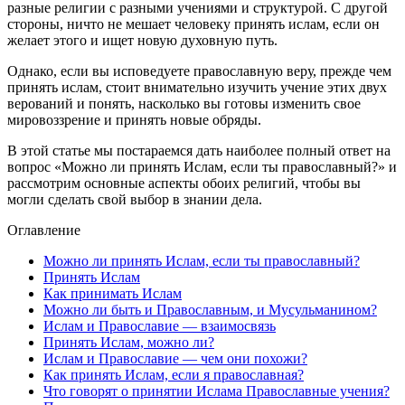
разные религии с разными учениями и структурой. С другой
стороны, ничто не мешает человеку принять ислам, если он
желает этого и ищет новую духовную путь.
Однако, если вы исповедуете православную веру, прежде чем
принять ислам, стоит внимательно изучить учение этих двух
верований и понять, насколько вы готовы изменить свое
мировоззрение и принять новые обряды.
В этой статье мы постараемся дать наиболее полный ответ на
вопрос «Можно ли принять Ислам, если ты православный?» и
рассмотрим основные аспекты обоих религий, чтобы вы
могли сделать свой выбор в знании дела.
Оглавление
Можно ли принять Ислам, если ты православный?
Принять Ислам
Как принимать Ислам
Можно ли быть и Православным, и Мусульманином?
Ислам и Православие — взаимосвязь
Принять Ислам, можно ли?
Ислам и Православие — чем они похожи?
Как принять Ислам, если я православная?
Что говорят о принятии Ислама Православные учения?