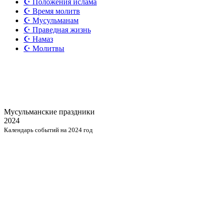
☪️ Положения ислама
☪️ Время молитв
☪️ Мусульманам
☪️ Праведная жизнь
☪️ Намаз
☪️ Молитвы
Мусульманские
праздники
2024
Календарь событий на 2024 год