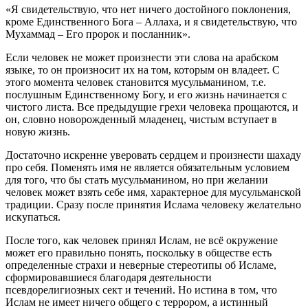
«Я свидетельствую, что нет ничего достойного поклонения,
кроме Единственного Бога – Аллаха, и я свидетельствую, что
Мухаммад – Его пророк и посланник».
Если человек не может произнести эти слова на арабском
языке, то он произносит их на том, которым он владеет. С
этого момента человек становится мусульманином, т.е.
послушным Единственному Богу, и его жизнь начинается с
чистого листа. Все предыдущие грехи человека прощаются, и
он, словно новорожденный младенец, чистым вступает в
новую жизнь.
Достаточно искренне уверовать сердцем и произнести шахаду
про себя. Поменять имя не является обязательным условием
для того, что бы стать мусульманином, но при желании
человек может взять себе имя, характерное для мусульманской
традиции. Сразу после принятия Ислама человеку желательно
искупаться.
После того, как человек принял Ислам, не всё окружение
может его правильно понять, поскольку в обществе есть
определенные страхи и неверные стереотипы об Исламе,
сформировавшиеся благодаря деятельности
псевдорелигиозных сект и течений. Но истина в том, что
Ислам не имеет ничего общего с террором, а истинный