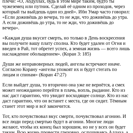
плечи: «О, Абдуллах, будь в этом мире таким, будто ты
чужеземец или путник. Сделай её одним из проходов, через
который ты выйдешь один из дней». Ибн Умар часто говорил:
«Если доживёшь до вечера, то не жди, что доживёшь до утра.
А если доживёшь до утра, то не жди, что доживёшь до
вечера».
«Каждая душа вкусит смерть, но только в День воскресения
вы получите вашу плату сполна. Кто будет удален от Огня и
введен в Рай, тот обретет успех, а земная жизнь — всего лишь
наслаждение обольщением». (Коран 3: 185)
Души же неправоверных людей, ангелы встречают иначе.
Согласно Корану «ангелы упокоят их и будут стегать по
лицам и спинам» (Коран 47:27)
Если выйдет душа, то вторично она уже не вернётся, а смех
может неожиданно перейти в плачь, вопль, рыдание. Кто из
нас даст гарантию, что увидит восходящее солнце. Кто из нас
даст гарантию, что он встанет с места, где он сидит. Тёмным
станет этот мир и всё закончится.
Тот, кто почувствовал вкус смерти, почувствовал агонию. И
все люди перед смертью будут в агонии. Многие люди
желают, чтобы их конец был хорошим, но не у всех он будет
таким. Всю жизнь провести греховно, ослушиваясь Аллаха, а