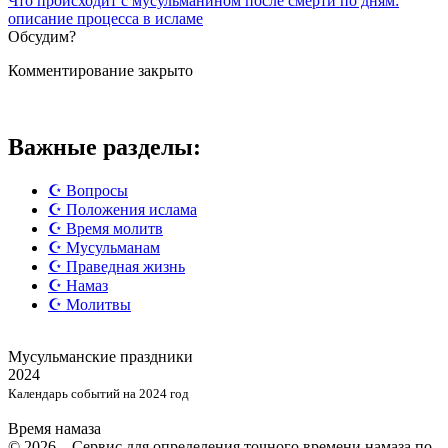
Что происходит с мусульманином после смерти по дням:
описание процесса в исламе
Обсудим?
Комментирование закрыто
Важные разделы:
☪️ Вопросы
☪️ Положения ислама
☪️ Время молитв
☪️ Мусульманам
☪️ Праведная жизнь
☪️ Намаз
☪️ Молитвы
Мусульманские
праздники
2024
Календарь событий на 2024 год
Время намаза
© 2026 – Сервис для определения точного времени намаза по