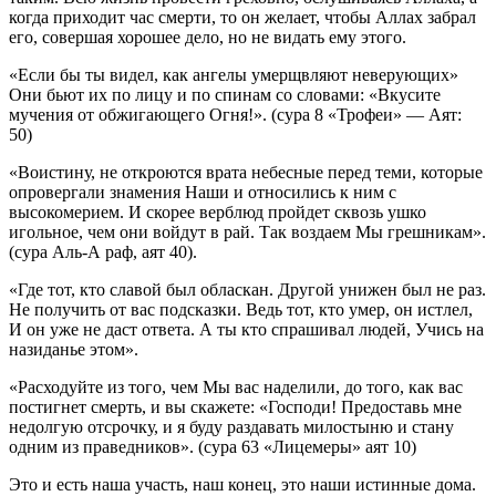
когда приходит час смерти, то он желает, чтобы Аллах забрал
его, совершая хорошее дело, но не видать ему этого.
«Если бы ты видел, как ангелы умерщвляют неверующих»
Они бьют их по лицу и по спинам со словами: «Вкусите
мучения от обжигающего Огня!». (сура 8 «Трофеи» — Аят:
50)
«Воистину, не откроются врата небесные перед теми, которые
опровергали знамения Наши и относились к ним с
высокомерием. И скорее верблюд пройдет сквозь ушко
игольное, чем они войдут в рай. Так воздаем Мы грешникам».
(сура Аль-А раф, аят 40).
«Где тот, кто славой был обласкан. Другой унижен был не раз.
Не получить от вас подсказки. Ведь тот, кто умер, он истлел,
И он уже не даст ответа. А ты кто спрашивал людей, Учись на
назиданье этом».
«Расходуйте из того, чем Мы вас наделили, до того, как вас
постигнет смерть, и вы скажете: «Господи! Предоставь мне
недолгую отсрочку, и я буду раздавать милостыню и стану
одним из праведников». (сура 63 «Лицемеры» аят 10)
Это и есть наша участь, наш конец, это наши истинные дома.