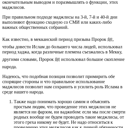
окончательным выводом и поразмышлять о функции, этих
маджлисов.
При правильном подходе маджлисы на 3-й, 7-й и 40-й дни
выполняют функцию сходную со СМИ или каких-либо
важных общественных собраний.
Как известно, в мекканский период призыва Пророк ﷺ,
чтобы довести Ислам до большего числа людей, использовал
период хаджа, когда различные племена съезжались в Мекку,
другими словами, Пророк ﷺ использовал большое скопление
народа.
Надеюсь, что подобная позиция позволит примирить обе
спорящие стороны и что правильное использование
маджлисов позволит нам сохранить и усилить роль Ислама в
среде нашего народа.
Также надо понимать хорошо самим и объяснять
простым людям, что проведение этих меджлисов не
является ни фарзом, ни ваджибом: если мы после смерти
родных вообще не будем проводить такие меджлисы, от
этого греха никому не будет. Не надо относиться к
проведению этих меджлисов как к личной обязанности