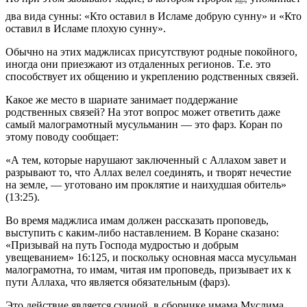
два вида сунны: «Кто оставил в Исламе добрую сунну» и «Кто
оставил в Исламе плохую сунну».
Обычно на этих маджлисах присутствуют родные покойного,
иногда они приезжают из отдаленных регионов. Т.е. это
способствует их общению и укреплению родственных связей.
Какое же место в шариате занимает поддержание
родственных связей? На этот вопрос может ответить даже
самый малограмотный мусульманин — это фарз. Коран по
этому поводу сообщает:
«А тем, которые нарушают заключенный с Аллахом завет и
разрывают то, что Аллах велел соединять, и творят нечестие
на земле, — уготовано им проклятие и наихудшая обитель»
(13:25).
Во время маджлиса имам должен рассказать проповедь,
выступить с каким-либо наставлением. В Коране сказано:
«Призывай на путь Господа мудростью и добрым
увещеванием» 16:125, и поскольку основная масса мусульман
малограмотна, то имам, читая им проповедь, призывает их к
пути Аллаха, что является обязательным (фарз).
Это действие является сунной, в сборнике имама Муслима