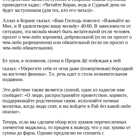
приводится хадис: «Читайте Коран, ведь в Судный день он
будет заступником (для тех, кто его читал)».
Аллах в Коране сказал: «Ваш Господь повелел: «Взывайте ко
Мне, и Я удовлетворю вашу мольбу» 40:60. В зависимости от
ситуации, эта мольба может быть желательной (если человек
просит о чем-либо хорошем), добровольной (если он просит о
чем-либо разрешенном) или обязательной (если он просит о
чем-либо обязательном).
Ее хукм, в основном, сунна и Пророк ﷺ побуждая к ней
сказал: «Уберегите себя от огня даже (пожертвовав) бороздкой
на косточке финика». Т.е. речь идет о столь незначительном
подаянии.
Это действие также является сунной, один из хадисов нам
сообщает: «О люди, распространяйте приветствие, кормите,
поддерживайте родственные связи, исполняйте ночные
молитвы, когда люди спят, и вы войдете в Рай без какой-либо
опаски».
Теперь, если мы сделаем обзор всех хукмов перечисленных
элементов маджлиса, то придем к выводу, что у нас хукмы от
сунны до фарза. Однако предлагаю не спешить с