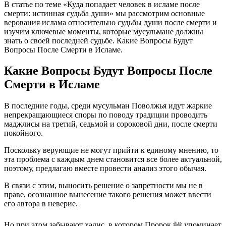
В статье по теме «Куда попадает человек в исламе после
смерти: истинная судьба души» мы рассмотрим основные
верования ислама относительно судьбы души после смерти и
изучим ключевые моменты, которые мусульмане должны
знать о своей последней судьбе. Какие Вопросы Будут
Вопросы После Смерти в Исламе.
Какие Вопросы Будут Вопросы После
Смерти в Исламе
В последние годы, среди мусульман Поволжья идут жаркие
непрекращающиеся споры по поводу традиции проводить
маджлисы на третий, седьмой и сороковой дни, после смерти
покойного.
Поскольку верующие не могут прийти к единому мнению, то
эта проблема с каждым днем становится все более актуальной,
поэтому, предлагаю вместе провести анализ этого обычая.
В связи с этим, выносить решение о запретности мы не в
праве, осознанное вынесение такого решения может ввести
его автора в неверие.
Но при этом забывают хадис, в котором Пророк ﷺ упоминает