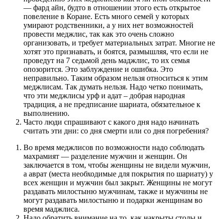
— фард айн, будто в отношении этого есть открытое
повеление в Коране. Есть много семей у которых
умирают родственники, а у них нет возможностей
провести меджлис, так как это очень сложно
организовать, и требует материальных затрат. Многие не
хотят это признавать, и боятся, размышляя, что если не
проведут на 7 седьмой день маджлис, то их семья
опозорится. Это заблуждение и ошибка. Это
неправильно. Таким образом нельзя относиться к этим
меджлисам. Так думать нельзя. Надо четко понимать,
что эти меджлисы урф и адат – добрая народная
традиция, а не предписание шариата, обязательное к
выполнению.
Часто люди спрашивают с какого дня надо начинать
считать эти дни: со дня смерти или со дня погребения?
Во время меджлисов по возможности надо соблюдать
махрамият — разделение мужчин и женщин. Он
заключается в том, чтобы женщины не видели мужчин,
а аврат (места необходимые для покрытия по шариату) у
всех женщин и мужчин был закрыт. Женщины не могут
раздавать милостыню мужчинам, также и мужчины не
могут раздавать милостыню и подарки женщинам во
время маджлиса.
Надо обратить внимание на то, как накрыты столы и