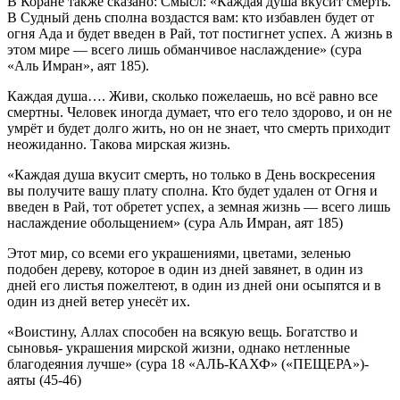
В Коране также сказано: Смысл: «Каждая душа вкусит смерть.
В Судный день сполна воздастся вам: кто избавлен будет от
огня Ада и будет введен в Рай, тот постигнет успех. А жизнь в
этом мире — всего лишь обманчивое наслаждение» (сура
«Аль Имран», аят 185).
Каждая душа…. Живи, сколько пожелаешь, но всё равно все
смертны. Человек иногда думает, что его тело здорово, и он не
умрёт и будет долго жить, но он не знает, что смерть приходит
неожиданно. Такова мирская жизнь.
«Каждая душа вкусит смерть, но только в День воскресения
вы получите вашу плату сполна. Кто будет удален от Огня и
введен в Рай, тот обретет успех, а земная жизнь — всего лишь
наслаждение обольщением» (сура Аль Имран, аят 185)
Этот мир, со всеми его украшениями, цветами, зеленью
подобен дереву, которое в один из дней завянет, в один из
дней его листья пожелтеют, в один из дней они осыпятся и в
один из дней ветер унесёт их.
«Воистину, Аллах способен на всякую вещь. Богатство и
сыновья- украшения мирской жизни, однако нетленные
благодеяния лучше» (сура 18 «АЛЬ-КАХФ» («ПЕЩЕРА»)-
аяты (45-46)