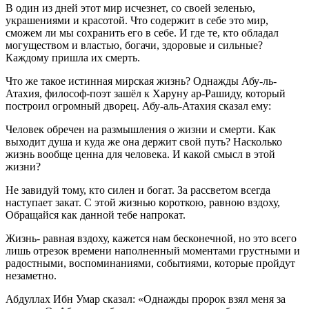
В один из дней этот мир исчезнет, со своей зеленью,
украшениями и красотой. Что содержит в себе это мир,
сможем ли мы сохранить его в себе. И где те, кто обладал
могуществом и властью, богачи, здоровые и сильные?
Каждому пришла их смерть.
Что же такое истинная мирская жизнь? Однажды Абу-ль-
Атахия, философ-поэт зашёл к Харуну ар-Рашиду, который
построил огромный дворец. Абу-аль-Атахия сказал ему:
Человек обречен на размышления о жизни и смерти. Как
выходит душа и куда же она держит свой путь? Насколько
жизнь вообще ценна для человека. И какой смысл в этой
жизни?
Не завидуй тому, кто силен и богат. За рассветом всегда
наступает закат. С этой жизнью короткою, равною вздоху,
Обращайся как данной тебе напрокат.
Жизнь- равная вздоху, кажется нам бесконечной, но это всего
лишь отрезок времени наполненный моментами грустными и
радостными, воспоминаниями, событиями, которые пройдут
незаметно.
Абдуллах Ибн Умар сказал: «Однажды пророк взял меня за